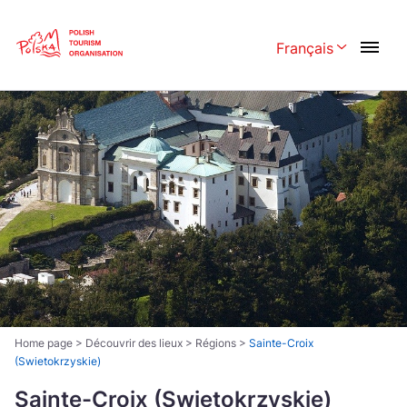
Skip
Link
Français
Rozwiń menu w
Polski
English
Česká
中国
Dansk
Deutsch
Español
Français
Italiano
Magyar
Nederlands
日本語
Português
Norsk
Home page
>
Découvrir des lieux
>
Régions
>
Sainte-Croix
(Swietokrzyskie)
Suomi
Svenska
Sainte-Croix (Swietokrzyskie)