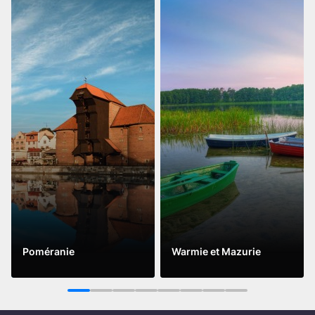
Poméranie
Warmie et Mazurie
Lire la suite
Lire la suite
1
2
3
4
5
6
7
8