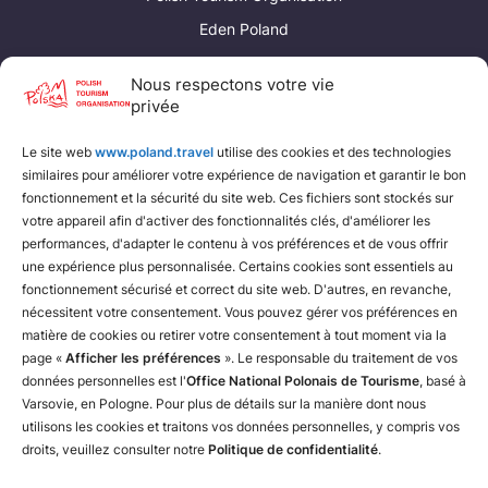
Eden Poland
Poland Convention Bureau
Nous respectons votre vie
privée
Liens utiles
Le site web
www.poland.travel
utilise des cookies et des technologies
Fédération polonaise de camping et de caravaning
similaires pour améliorer votre expérience de navigation et garantir le bon
Fédération polonaise du tourisme rural
fonctionnement et la sécurité du site web. Ces fichiers sont stockés sur
votre appareil afin d'activer des fonctionnalités clés, d'améliorer les
Chemins de fer polonais
performances, d'adapter le contenu à vos préférences et de vous offrir
une expérience plus personnalisée. Certains cookies sont essentiels au
fonctionnement sécurisé et correct du site web. D'autres, en revanche,
nécessitent votre consentement. Vous pouvez gérer vos préférences en
matière de cookies ou retirer votre consentement à tout moment via la
page «
Afficher les préférences
». Le responsable du traitement de vos
données personnelles est l'
Office National Polonais de Tourisme
, basé à
Varsovie, en Pologne. Pour plus de détails sur la manière dont nous
utilisons les cookies et traitons vos données personnelles, y compris vos
droits, veuillez consulter notre
Politique de confidentialité
.