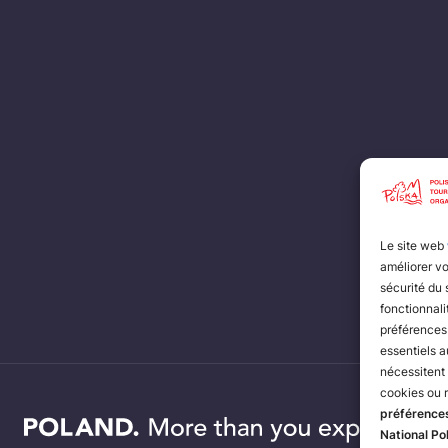
Le site web
améliorer vo
sécurité du 
fonctionnali
préférences 
essentiels a
nécessitent
cookies ou 
préférence
National Po