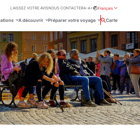
LAISSEZ VOTRE AVIS
NOUS CONTACTER
A-
A+
Français
Rozwiń menu wybor
rations
A découvrir
Préparer votre voyage
Wyszukaj
Carte
中国
Zamkn
Français
日本語
omie
NESCO
hie
Svenska
tation et loi