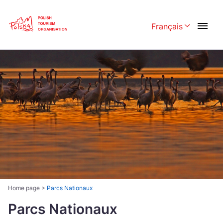
Skip
Link
Français
Rozwiń menu w
Polski
English
Česká
中国
Dansk
Deutsch
Español
Français
Italiano
Magyar
Nederlands
日本語
Português
Norsk
Home page
>
Parcs Nationaux
Suomi
Parcs Nationaux
Svenska