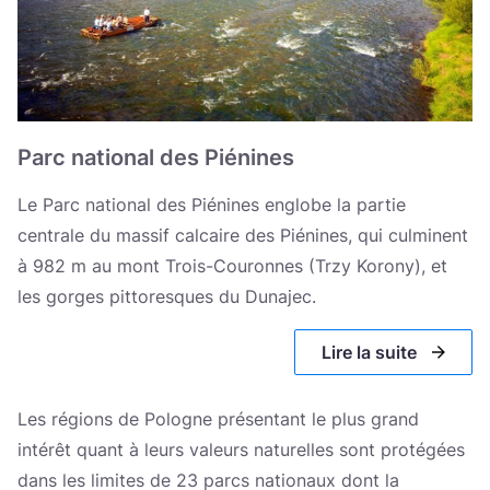
Parc national de Bieszczady
Parc national des monts Tabulaires
Parc national de Karkonosze
Parc national des Piénines
Parc national de Grande Pologne
Parc nationa de la forêt de Tuchole
Le Parc national des Piénines englobe la partie
centrale du massif calcaire des Piénines, qui culminent
Parc national de Drawno
à 982 m au mont Trois-Couronnes (Trzy Korony), et
Parc national „Buche de la Warta”
les gorges pittoresques du Dunajec.
Parc national de Slowinski
Lire la suite
Parc national de Wolin
Les régions de Pologne présentant le plus grand
intérêt quant à leurs valeurs naturelles sont protégées
dans les limites de 23 parcs nationaux dont la