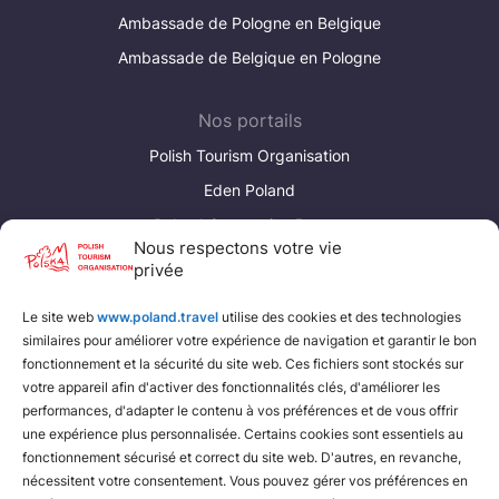
Ambassade de Pologne en Belgique
Ambassade de Belgique en Pologne
Nos portails
Polish Tourism Organisation
Eden Poland
Poland Convention Bureau
Nous respectons votre vie
privée
Liens utiles
Le site web
www.poland.travel
utilise des cookies et des technologies
Fédération polonaise de camping et de caravaning
similaires pour améliorer votre expérience de navigation et garantir le bon
Fédération polonaise du tourisme rural
fonctionnement et la sécurité du site web. Ces fichiers sont stockés sur
votre appareil afin d'activer des fonctionnalités clés, d'améliorer les
Chemins de fer polonais
performances, d'adapter le contenu à vos préférences et de vous offrir
une expérience plus personnalisée. Certains cookies sont essentiels au
fonctionnement sécurisé et correct du site web. D'autres, en revanche,
nécessitent votre consentement. Vous pouvez gérer vos préférences en