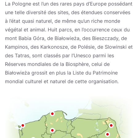
Україна
La Pologne est l’un des rares pays d’Europe possédant
une telle diversité des sites, des étendues conservées
Zamknij
à l’état quasi naturel, de même qu’un riche monde
végétal et animal. Huit parcs, en l’occurrence ceux du
mont Babia Góra, de Białowieża, des Bieszczady, de
Kampinos, des Karkonosze, de Polésie, de Slowinski et
des Tatras, sont classés par l’Unesco parmi les
Réserves mondiales de la Biosphère, celui de
Białowieża grossit en plus la Liste du Patrimoine
mondial culturel et naturel de cette organisation.
Dostępne punkty na mapie:
Parc national d’Ojcow
Parc national du lac Wigry
Parc national de la Biebrza