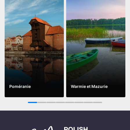
Poméranie
Warmie et Mazurie
Lire la suite
Lire la suite
1
2
3
4
5
6
7
8