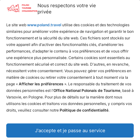
Nous respectons votre vie
privée
Liens utiles
Le site web
www.poland.travel
utilise des cookies et des technologies
Fédération polonaise de camping et de caravaning
similaires pour améliorer votre expérience de navigation et garantir le bon
Fédération polonaise du tourisme rural
fonctionnement et la sécurité du site web. Ces fichiers sont stockés sur
votre appareil afin d'activer des fonctionnalités clés, d'améliorer les
Chemins de fer polonais
performances, d'adapter le contenu à vos préférences et de vous offrir
une expérience plus personnalisée. Certains cookies sont essentiels au
fonctionnement sécurisé et correct du site web. D'autres, en revanche,
nécessitent votre consentement. Vous pouvez gérer vos préférences en
matière de cookies ou retirer votre consentement à tout moment via la
page «
Afficher les préférences
». Le responsable du traitement de vos
données personnelles est l'
Office National Polonais de Tourisme
, basé à
Varsovie, en Pologne. Pour plus de détails sur la manière dont nous
utilisons les cookies et traitons vos données personnelles, y compris vos
droits, veuillez consulter notre
Politique de confidentialité
.
J'accepte et je passe au service
Nous contacter
Declaration of availability
The Privacy & Cookies Policy