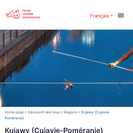
Skip
Link
Français
Rozwiń menu w
Polski
English
Česká
中国
Dansk
Deutsch
Español
Français
Italiano
Magyar
Nederlands
日本語
Português
Norsk
Home page
>
Découvrir des lieux
>
Régions
>
Kujawy (Cujavie-
Poméranie)
Suomi
Svenska
Kujawy (Cujavie-Poméranie)