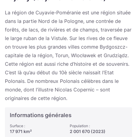
Україна
La région de Cuyavie-Poméranie est une région située
Zamknij
dans la partie Nord de la Pologne, une contrée de
forêts, de lacs, de rivières et de champs, traversée par
le large ruban de la Vistule. Sur les rives de ce fleuve
on trouve les plus grandes villes comme Bydgoszcz-
capitale de la région, Torun, Wlocławek et Grudziądz.
Cette région est aussi riche d’histoire et de souvenirs.
C’est là qu’au début du 10è siècle naissait l’Etat
Polonais. De nombreux Polonais célèbres dans le
monde, dont l’illustre Nicolas Copernic – sont
originaires de cette région.
Informations générales
Surface :
Population :
17 971 km²
2 001 670 (2023)