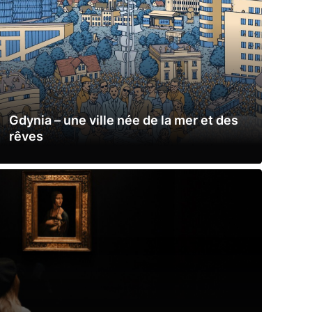
Gdynia – une ville née de la mer et des
rêves
Lire la suite