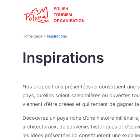
Skip
Link
Polski
Home page
>
Inspirations
Rechercher
Dansk
sur
Inspirations
le
site
Italiano
Inspirations
Régions
Comment voyager?
Português
Nos propositions présentées ici constituent une s
pays, qu’elles soient saisonnières ou ouvertes tou
Україна
viennent d’être créées et qui tentent de gagner la 
Découvrez un pays riche d’une histoire millénaire
architecturaux, de souvenirs historiques et d’œuv
Parcs nationaux
Argent
les idées présentées ici constitueront une excell