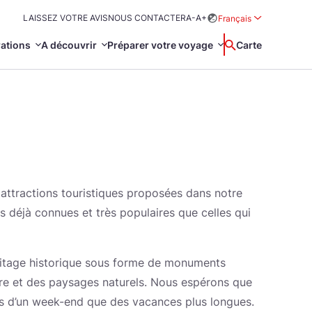
LAISSEZ VOTRE AVIS
NOUS CONTACTER
A-
A+
Français
Rozwiń menu wybor
rations
A découvrir
Préparer votre voyage
Wyszukaj
Carte
中国
Zamkn
Français
日本語
omie
NESCO
hie
Svenska
s attractions touristiques proposées dans notre
ns déjà connues et très populaires que celles qui
héritage historique sous forme de monuments
ture et des paysages naturels. Nous espérons que
tation et loi
mps d’un week-end que des vacances plus longues.