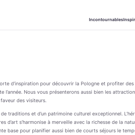
Incontournables
Inspi
English
Česká
Deutsch
Español
Magyar
Nederlands
Actualités
Villes
Découvrir la Pologne
Gastron
Sites U
Géograp
Norsk
Suomi
orte d’inspiration pour découvrir la Pologne et profiter de
te l’année. Nous vous présenterons aussi bien les attractio
faveur des visiteurs.
, de traditions et d’un patrimoine culturel exceptionnel. L’
res d’art s’harmonise à merveille avec la richesse de la na
Palais et châteaux
Santé
Réglemen
ente base pour planifier aussi bien de courts séjours le te