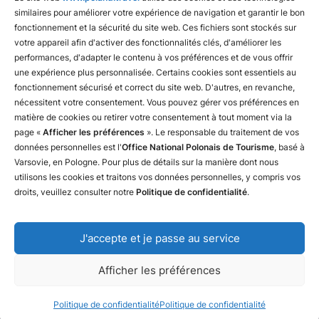
Fédération polonaise de camping et de caravaning
similaires pour améliorer votre expérience de navigation et garantir le bon
Fédération polonaise du tourisme rural
fonctionnement et la sécurité du site web. Ces fichiers sont stockés sur
votre appareil afin d'activer des fonctionnalités clés, d'améliorer les
Chemins de fer polonais
performances, d'adapter le contenu à vos préférences et de vous offrir
une expérience plus personnalisée. Certains cookies sont essentiels au
fonctionnement sécurisé et correct du site web. D'autres, en revanche,
nécessitent votre consentement. Vous pouvez gérer vos préférences en
matière de cookies ou retirer votre consentement à tout moment via la
page «
Afficher les préférences
». Le responsable du traitement de vos
données personnelles est l'
Office National Polonais de Tourisme
, basé à
Varsovie, en Pologne. Pour plus de détails sur la manière dont nous
utilisons les cookies et traitons vos données personnelles, y compris vos
droits, veuillez consulter notre
Politique de confidentialité
.
J'accepte et je passe au service
Nous contacter
Declaration of availability
The Privacy & Cookies Policy
Afficher les préférences
Copyright © 2025 Polish Tourism Organisation
Design and execution: White Tiger
Politique de confidentialité
Politique de confidentialité