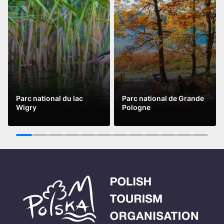
Parc national du lac
Parc national de Grande
Wigry
Pologne
Lire la suite
Lire la suite
1
2
3
4
5
6
7
8
9
10
11
12