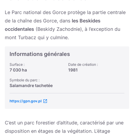
Україна
Le Parc national des Gorce protège la partie centrale
Zamknij
de la chaîne des Gorce, dans
les Beskides
occidentales
(Beskidy Zachodnie), à l’exception du
mont Turbacz qui y culmine.
Informations générales
Surface :
Date de création :
7 030 ha
1981
Symbole du parc :
Salamandre tachetée
https://gpn.gov.pl
C’est un parc forestier d’altitude, caractérisé par une
disposition en étages de la végétation. L’étage