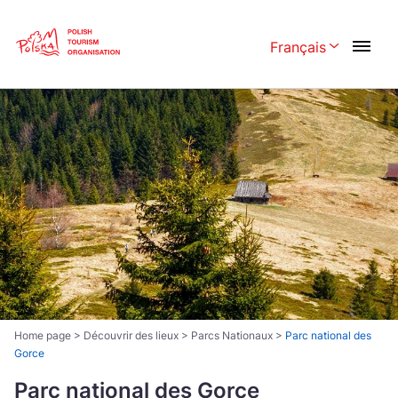
Skip
Link
Français
Rozwiń menu w
Polski
English
Česká
中国
Dansk
Deutsch
Español
Français
Italiano
Magyar
Nederlands
日本語
Português
Norsk
Home page
>
Découvrir des lieux
>
Parcs Nationaux
>
Parc national des
Gorce
Suomi
Svenska
Parc national des Gorce