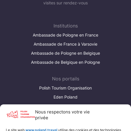
visites sur rendez-vous
Institutions
Ambassade de Pologne en France
Ambassade de France à Varsovie
Ambassade de Pologne en Belgique
Ambassade de Belgique en Pologne
Nos portails
Polish Tourism Organisation
Eden Poland
Poland Convention Bureau
Nous respectons votre vie
privée
Liens utiles
Le site web
www.poland.travel
utilise des cookies et des technologies