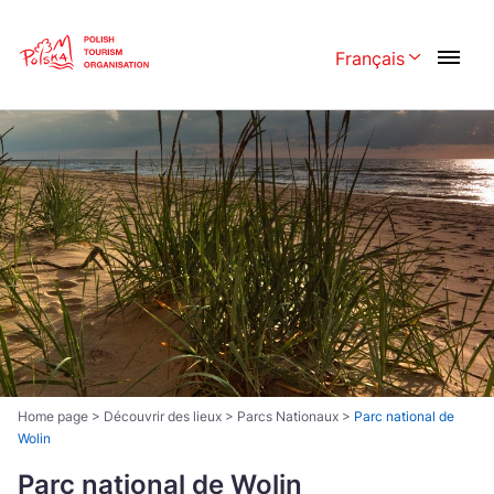
Skip
Link
Français
Rozwiń menu w
Polski
English
Česká
中国
Dansk
Deutsch
Español
Français
Italiano
Magyar
Nederlands
日本語
Português
Norsk
Home page
>
Découvrir des lieux
>
Parcs Nationaux
>
Parc national de
Wolin
Suomi
Svenska
Parc national de Wolin