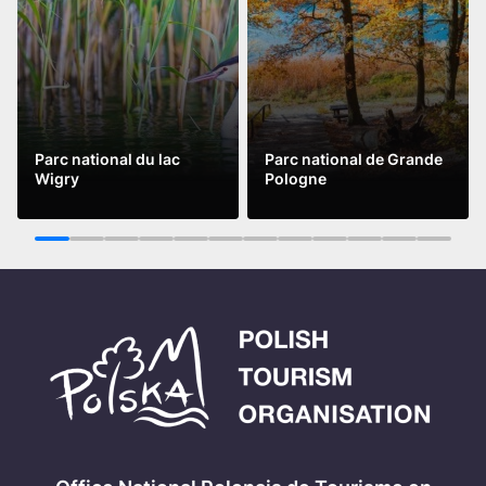
Parc national du lac
Parc national de Grande
Wigry
Pologne
Lire la suite
Lire la suite
1
2
3
4
5
6
7
8
9
10
11
12