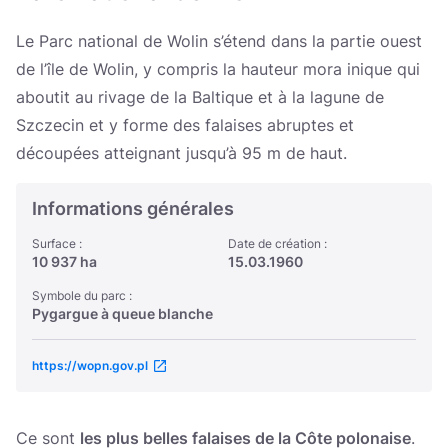
Україна
Le Parc national de Wolin s’étend dans la partie ouest
Zamknij
de l’île de Wolin, y compris la hauteur mora inique qui
aboutit au rivage de la Baltique et à la lagune de
Szczecin et y forme des falaises abruptes et
découpées atteignant jusqu’à 95 m de haut.
Informations générales
Surface :
Date de création :
10 937 ha
15.03.1960
Symbole du parc :
Pygargue à queue blanche
https://wopn.gov.pl
Ce sont
les plus belles falaises de la Côte polonaise
.