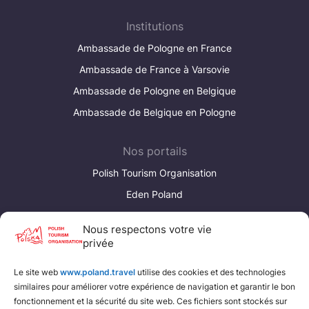
Institutions
Ambassade de Pologne en France
Ambassade de France à Varsovie
Ambassade de Pologne en Belgique
Ambassade de Belgique en Pologne
Nos portails
Polish Tourism Organisation
Eden Poland
Poland Convention Bureau
Nous respectons votre vie
privée
Liens utiles
Le site web
www.poland.travel
utilise des cookies et des technologies
Fédération polonaise de camping et de caravaning
similaires pour améliorer votre expérience de navigation et garantir le bon
Fédération polonaise du tourisme rural
fonctionnement et la sécurité du site web. Ces fichiers sont stockés sur