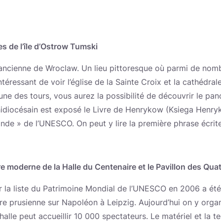
es de l’île d’Ostrow Tumski
s ancienne de Wroclaw. Un lieu pittoresque où parmi de nom
intéressant de voir l’église de la Sainte Croix et la cathédra
’une des tours, vous aurez la possibilité de découvrir le p
hidiocésain est exposé le Livre de Henrykow (Ksiega Henryk
nde » de l’UNESCO. On peut y lire la première phrase écrite
re moderne de la Halle du Centenaire et le Pavillon des Qu
ur la liste du Patrimoine Mondial de l’UNESCO en 2006 a été
ire prusienne sur Napoléon à Leipzig. Aujourd’hui on y orga
halle peut accueillir 10 000 spectateurs. Le matériel et la te