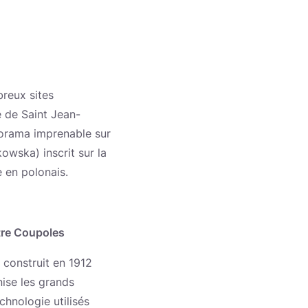
breux sites
le de Saint Jean-
anorama imprenable sur
owska) inscrit sur la
 en polonais.
atre Coupoles
 construit en 1912
nise les grands
chnologie utilisés