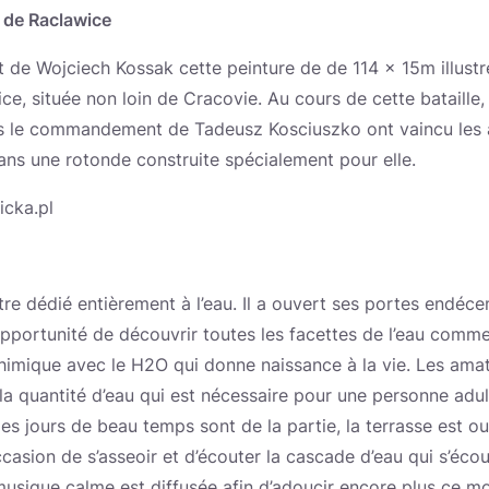
 de Raclawice
de Wojciech Kossak cette peinture de de 114 x 15m illustre
e, située non loin de Cracovie. Au cours de cette bataille, l
us le commandement de Tadeusz Kosciuszko ont vaincu les 
ns une rotonde construite spécialement pour elle.
cka.pl
re dédié entièrement à l’eau. Il a ouvert ses portes endéc
’opportunité de découvrir toutes les facettes de l’eau comm
chimique avec le H2O qui donne naissance à la vie. Les ama
a quantité d’eau qui est nécessaire pour une personne adu
es jours de beau temps sont de la partie, la terrasse est o
casion de s’asseoir et d’écouter la cascade d’eau qui s’écou
musique calme est diffusée afin d’adoucir encore plus ce m