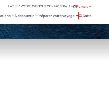
LAISSEZ VOTRE AVIS
NOUS CONTACTER
A-
A+
Français
Rozwiń menu wybor
rations
A découvrir
Préparer votre voyage
Wyszukaj
Carte
中国
Zamkn
Français
日本語
omie
NESCO
hie
Svenska
tation et loi