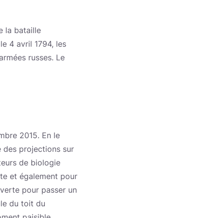
 la bataille
e 4 avril 1794, les
armées russes. Le
embre 2015. En le
e des projections sur
teurs de biologie
lte et également pour
uverte pour passer un
le du toit du
oment paisible.