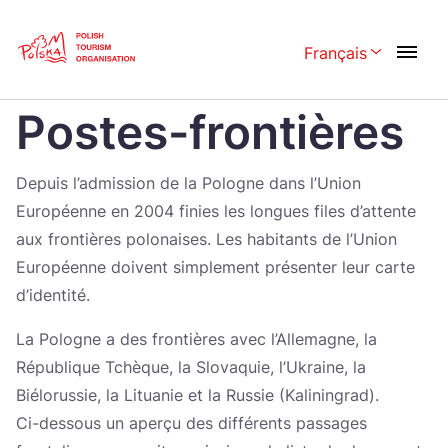
Skip
Link
Français
Rozwiń menu w
Home page
>
Informations pratiques
>
Postes-frontières
Postes-frontières
Polski
English
Česká
中国
Depuis l’admission de la Pologne dans l’Union
Dansk
Deutsch
Européenne en 2004 finies les longues files d’attente
aux frontières polonaises. Les habitants de l’Union
Español
Français
Européenne doivent simplement présenter leur carte
Italiano
Magyar
d’identité.
Nederlands
日本語
La Pologne a des frontières avec l’Allemagne, la
République Tchèque, la Slovaquie, l’Ukraine, la
Português
Norsk
Biélorussie, la Lituanie et la Russie (Kaliningrad).
Suomi
Svenska
Ci-dessous un aperçu des différents passages