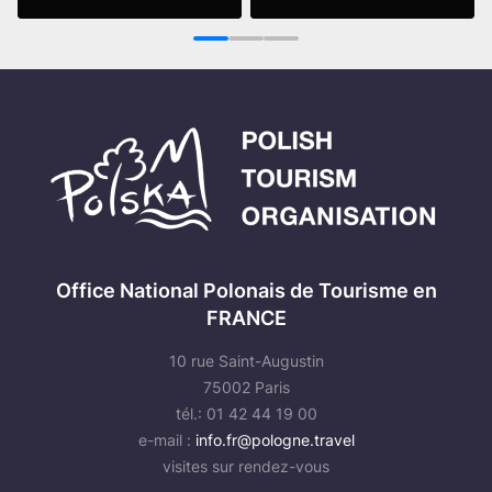
Lire la suite
Lire la suite
1
2
3
Office National Polonais de Tourisme en
FRANCE
10 rue Saint-Augustin
75002 Paris
tél.: 01 42 44 19 00
e-mail :
info.fr@pologne.travel
visites sur rendez-vous