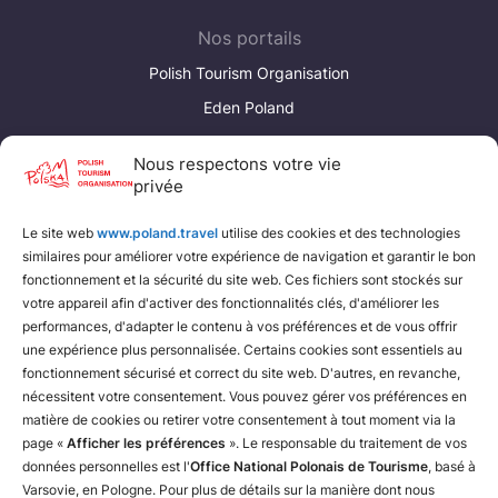
Nos portails
Polish Tourism Organisation
Eden Poland
Poland Convention Bureau
Nous respectons votre vie
privée
Liens utiles
Le site web
www.poland.travel
utilise des cookies et des technologies
Fédération polonaise de camping et de caravaning
similaires pour améliorer votre expérience de navigation et garantir le bon
Fédération polonaise du tourisme rural
fonctionnement et la sécurité du site web. Ces fichiers sont stockés sur
votre appareil afin d'activer des fonctionnalités clés, d'améliorer les
Chemins de fer polonais
performances, d'adapter le contenu à vos préférences et de vous offrir
une expérience plus personnalisée. Certains cookies sont essentiels au
fonctionnement sécurisé et correct du site web. D'autres, en revanche,
nécessitent votre consentement. Vous pouvez gérer vos préférences en
matière de cookies ou retirer votre consentement à tout moment via la
page «
Afficher les préférences
». Le responsable du traitement de vos
données personnelles est l'
Office National Polonais de Tourisme
, basé à
Varsovie, en Pologne. Pour plus de détails sur la manière dont nous