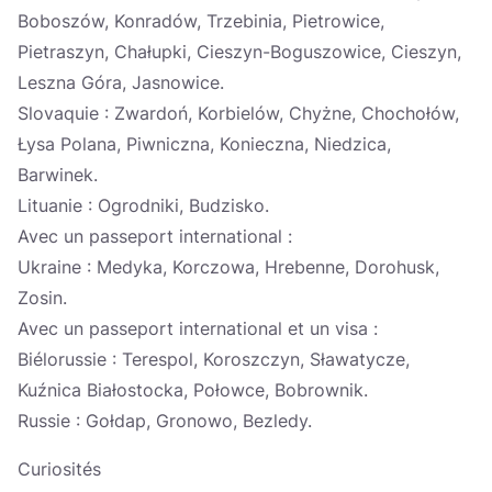
Boboszów, Konradów, Trzebinia, Pietrowice,
Pietraszyn, Chałupki, Cieszyn-Boguszowice, Cieszyn,
Leszna Góra, Jasnowice.
Slovaquie : Zwardoń, Korbielów, Chyżne, Chochołów,
Łysa Polana, Piwniczna, Konieczna, Niedzica,
Barwinek.
Lituanie : Ogrodniki, Budzisko.
Avec un passeport international :
Ukraine : Medyka, Korczowa, Hrebenne, Dorohusk,
Zosin.
Avec un passeport international et un visa :
Biélorussie : Terespol, Koroszczyn, Sławatycze,
Kuźnica Białostocka, Połowce, Bobrownik.
Russie : Gołdap, Gronowo, Bezledy.
Curiosités