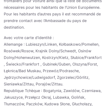
frontaliers pour voiture ainsi que la liste de documents
Україна
nécessaires pour les habitants de l’Union Européenne.
Pour les habitants d’autres pays il est recommandé de
Zamknij
prendre contact avec l’Ambassade du pays de
destination.
Avec votre carte d’identité :
Allemange : Lubieszyn/Linken, Kołbaskowo/Pomellen,
Rosówek/Rosow, Krajnik Dolny/Schwedt, Osinów
Dolny/Hohenwutzen, Kostrzyn/Kietz, Słubice/Frankfort
, Świecko/Frankfort , Gubinek/Guben, Olszyna/Forst,
Łęknica/Bad Muskau, Przewóz/Podrasche,
Jędrzychowice/Ludwigsdorf, Zgorzelec/Görlitz,
Sieniawka/Zittau, Porajów/Zittau.
Republique Tchèque : Bogatynia, Zawidów, Czerniawa,
Jakuszyce, Przełęcz Okraj, Lubawka, Golińsk,
Tłumaczów, Paczków, Kudowa Słone, Głuchołazy,