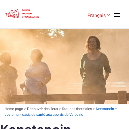
Skip
Link
Français
Rozwiń menu w
Polski
English
Česká
中国
Dansk
Deutsch
Español
Français
Italiano
Magyar
Nederlands
日本語
Português
Norsk
Home page
>
Découvrir des lieux
>
Stations thermales
>
Konstancin –
Jeziorna – oasis de santé aux abords de Varsovie
Suomi
Svenska