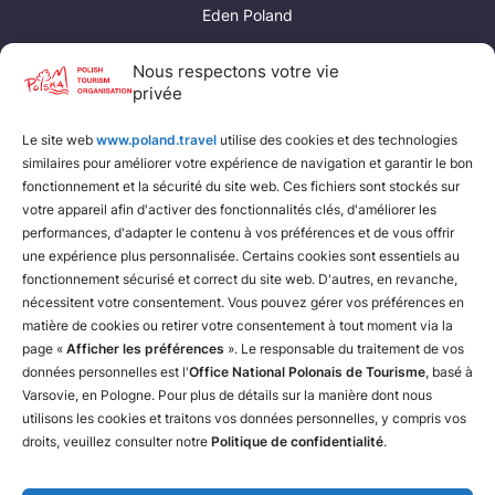
Eden Poland
Poland Convention Bureau
Nous respectons votre vie
privée
Liens utiles
Le site web
www.poland.travel
utilise des cookies et des technologies
Fédération polonaise de camping et de caravaning
similaires pour améliorer votre expérience de navigation et garantir le bon
Fédération polonaise du tourisme rural
fonctionnement et la sécurité du site web. Ces fichiers sont stockés sur
votre appareil afin d'activer des fonctionnalités clés, d'améliorer les
Chemins de fer polonais
performances, d'adapter le contenu à vos préférences et de vous offrir
une expérience plus personnalisée. Certains cookies sont essentiels au
fonctionnement sécurisé et correct du site web. D'autres, en revanche,
nécessitent votre consentement. Vous pouvez gérer vos préférences en
matière de cookies ou retirer votre consentement à tout moment via la
page «
Afficher les préférences
». Le responsable du traitement de vos
données personnelles est l'
Office National Polonais de Tourisme
, basé à
Varsovie, en Pologne. Pour plus de détails sur la manière dont nous
utilisons les cookies et traitons vos données personnelles, y compris vos
droits, veuillez consulter notre
Politique de confidentialité
.