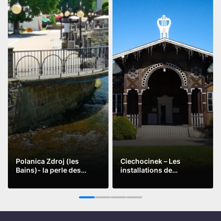
Polanica Zdroj (les
Ciechocinek – Les
Bains)- la perle des
installations de
stations thermales
gradulations des eaux
Lire la suite
Lire la suite
polonaises
thermales
1
2
3
4