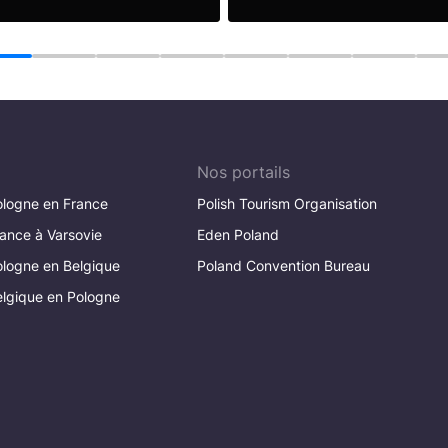
 suite
Lire la suite
1
2
3
4
5
6
7
Nos portails
logne en France
Polish Tourism Organisation
ance à Varsovie
Eden Poland
logne en Belgique
Poland Convention Bureau
lgique en Pologne