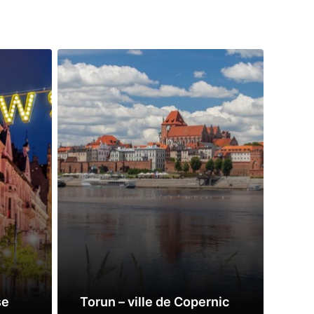
Puł
se
Torun – ville de Copernic
Nap