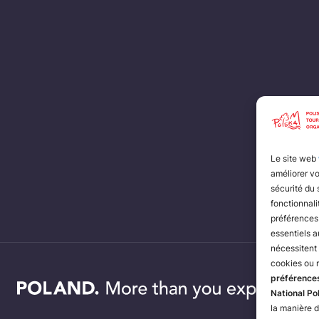
Le site web
améliorer vo
sécurité du 
fonctionnali
préférences 
essentiels a
nécessitent
cookies ou 
préférence
National Po
la manière d