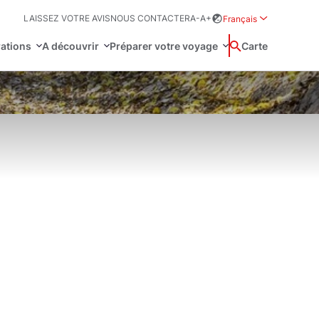
LAISSEZ VOTRE AVIS
NOUS CONTACTER
A-
A+
Français
Rozwiń menu wybor
rations
A découvrir
Préparer votre voyage
Wyszukaj
Carte
中国
Zamkn
Français
日本語
omie
NESCO
hie
Svenska
tation et loi