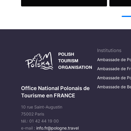
Lire la suite
Lire la
Institutions
Ambassade de Po
Ambassade de Fr
Ambassade de Po
Ambassade de Be
Office National Polonais de
Tourisme en FRANCE
10 rue Saint-Augustin
75002 Paris
tél.: 01 42 44 19 00
e-mail :
info.fr@pologne.travel