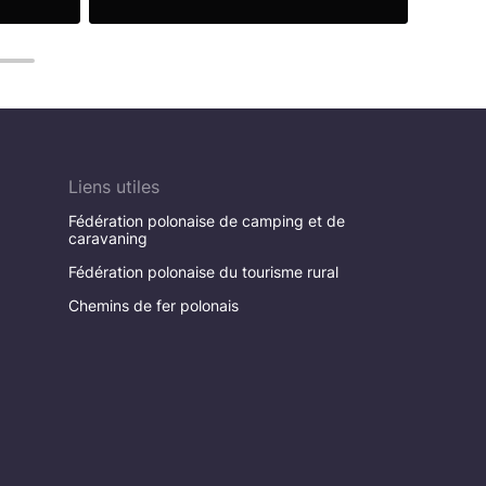
Lire la suite
Lire 
8
Liens utiles
Fédération polonaise de camping et de
caravaning
Fédération polonaise du tourisme rural
Chemins de fer polonais