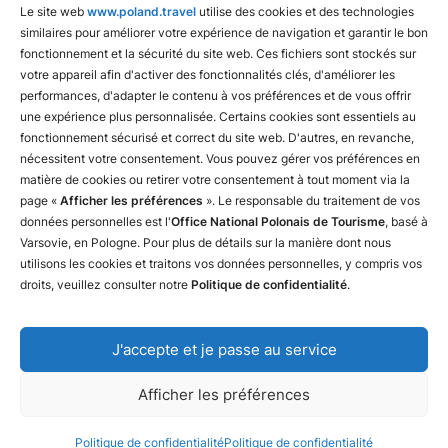
Le site web
www.poland.travel
utilise des cookies et des technologies
Fédération polonaise de camping et de caravaning
similaires pour améliorer votre expérience de navigation et garantir le bon
Fédération polonaise du tourisme rural
fonctionnement et la sécurité du site web. Ces fichiers sont stockés sur
votre appareil afin d'activer des fonctionnalités clés, d'améliorer les
Chemins de fer polonais
performances, d'adapter le contenu à vos préférences et de vous offrir
une expérience plus personnalisée. Certains cookies sont essentiels au
fonctionnement sécurisé et correct du site web. D'autres, en revanche,
nécessitent votre consentement. Vous pouvez gérer vos préférences en
matière de cookies ou retirer votre consentement à tout moment via la
page «
Afficher les préférences
». Le responsable du traitement de vos
données personnelles est l'
Office National Polonais de Tourisme
, basé à
Varsovie, en Pologne. Pour plus de détails sur la manière dont nous
utilisons les cookies et traitons vos données personnelles, y compris vos
droits, veuillez consulter notre
Politique de confidentialité
.
J'accepte et je passe au service
Nous contacter
Declaration of availability
The Privacy & Cookies Policy
Afficher les préférences
Copyright © 2025 Polish Tourism Organisation
Design and execution: White Tiger
Politique de confidentialité
Politique de confidentialité