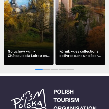
Gołuchów – un «
Kórnik – des collections
Château de la Loire » en
de livres dans un décor
Grande Pologne
romantique
Lire la suite
Lire la suite
1
2
3
4
5