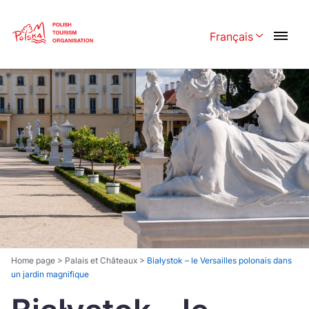
Skip
Link
Français
Rozwiń menu w
Polski
English
Česká
中国
Dansk
Deutsch
Español
Français
Italiano
Magyar
Nederlands
日本語
Português
Norsk
Home page
>
Palais et Châteaux
>
Białystok – le Versailles polonais dans
un jardin magnifique
Suomi
Svenska